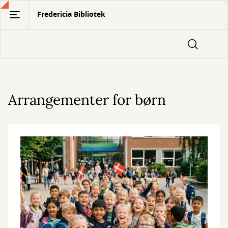
Gå
Fredericia Bibliotek
til
hovedindhold
Arrangementer for børn
Arrangementer
for
børn