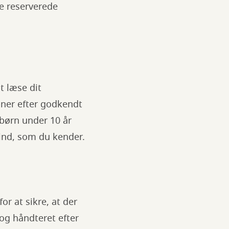
te reserverede
t læse dit
bner efter godkendt
 børn under 10 år
 ind, som du kender.
or at sikre, at der
og håndteret efter