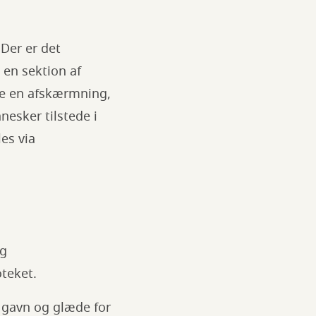
 Der er det
 en sektion af
live en afskærmning,
esker tilstede i
es via
og
oteket.
l gavn og glæde for