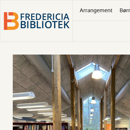
Gå
Arrangement
Børn
til
hovedindhold