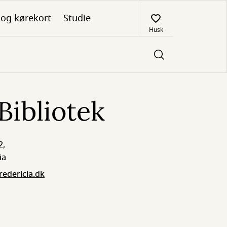
 og kørekort
Studie
Husk
Bibliotek
2,
ia
redericia.dk