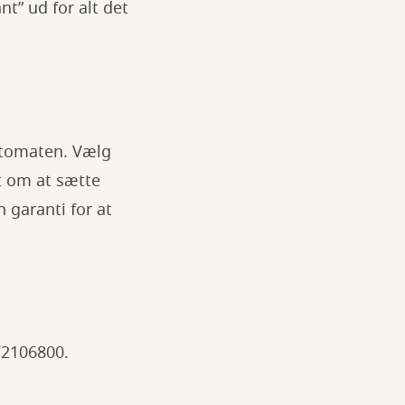
nt” ud for alt det
automaten. Vælg
t om at sætte
n garanti for at
 72106800.