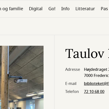
 og familie
Digital
Go!
Info
Litteratur
Pas
Taulov 
Adresse
Højdedraget 
7000 Frederic
E-mail
biblioteket@f
Telefon
72 10 68 00