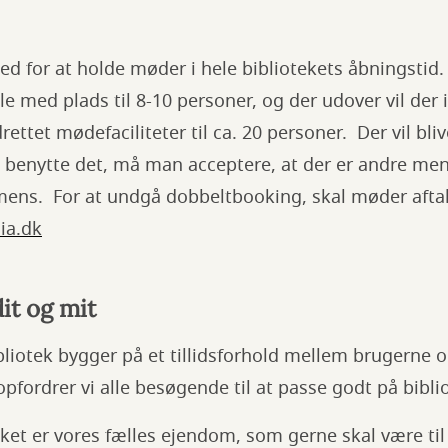
ed for at holde møder i hele bibliotekets åbningstid.
e med plads til 8-10 personer, og der udover vil der i
drettet mødefaciliteter til ca. 20 personer. Der vil b
benytte det, må man acceptere, at der er andre menn
mens. For at undgå dobbeltbooking, skal møder aftal
ia.dk
dit og mit
bliotek bygger på et tillidsforhold mellem brugerne 
opfordrer vi alle besøgende til at passe godt på bibli
eket er vores fælles ejendom, som gerne skal være ti