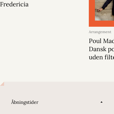
Fredericia
Arrangement
2026
Poul Ma
Dansk po
uden filt
Åbningstider