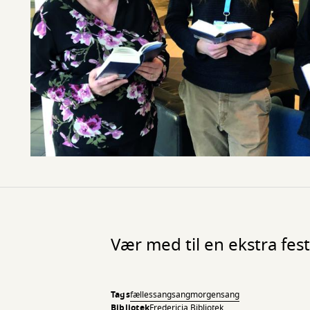
Vær med til en ekstra fes
Tags
fællessang
sang
morgensang
Bibliotek
Fredericia Bibliotek