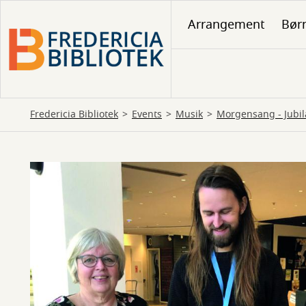
Gå
Arrangement
Børn
til
hovedindhold
Fredericia Bibliotek
Events
Musik
Morgensang - Jubi