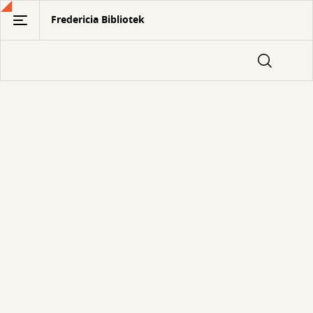
Gå
Fredericia Bibliotek
til
hovedindhold