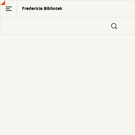
Gå
Fredericia Bibliotek
til
hovedindhold