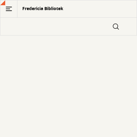
Gå
Fredericia Bibliotek
til
hovedindhold