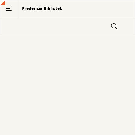
Gå
Fredericia Bibliotek
til
hovedindhold