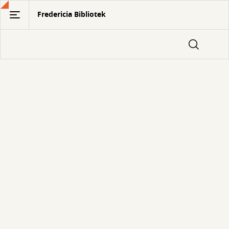
Gå
Fredericia Bibliotek
til
hovedindhold