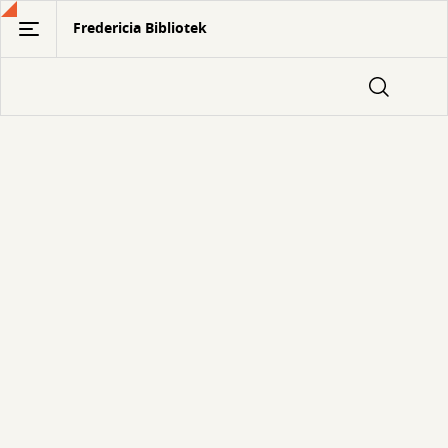
Gå
Fredericia Bibliotek
til
hovedindhold