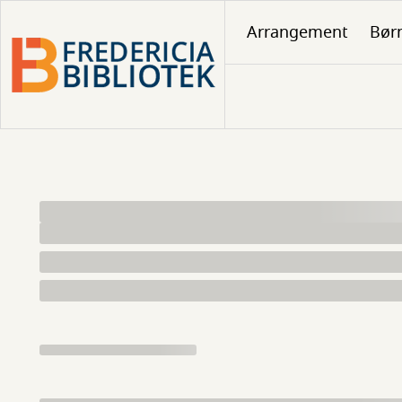
Gå
Arrangement
Børn
til
hovedindhold