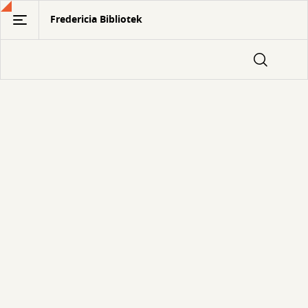
Gå
Fredericia Bibliotek
til
hovedindhold