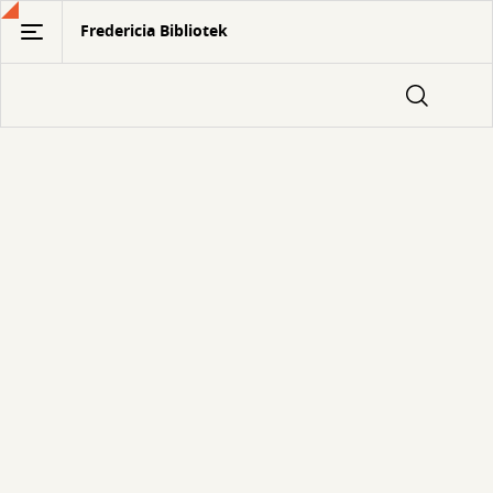
Gå
Fredericia Bibliotek
til
hovedindhold