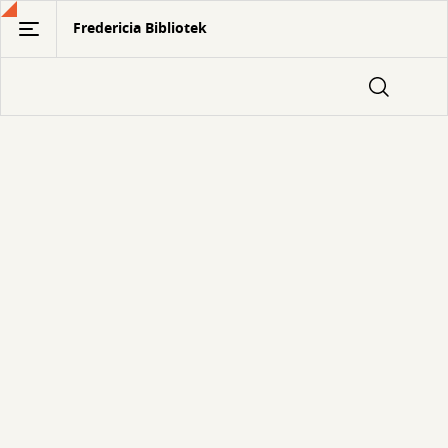
Gå
Fredericia Bibliotek
til
hovedindhold