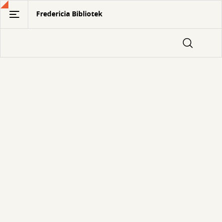
Gå
Fredericia Bibliotek
til
hovedindhold