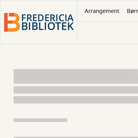
Gå
Arrangement
Børn
til
hovedindhold