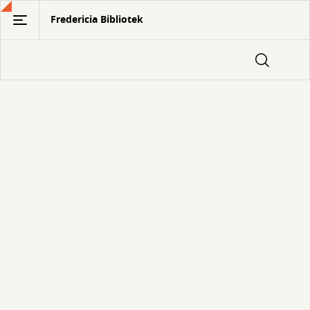
Gå
Fredericia Bibliotek
til
hovedindhold