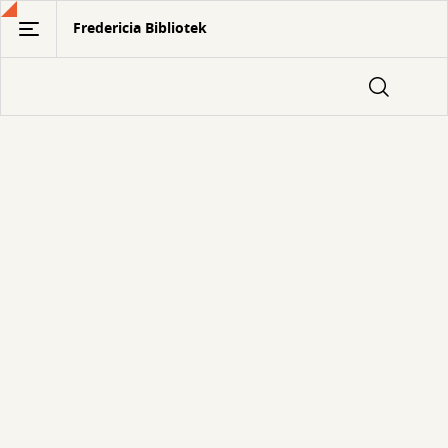
Gå
Fredericia Bibliotek
til
hovedindhold