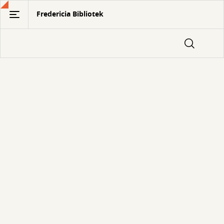
Gå
Fredericia Bibliotek
til
hovedindhold