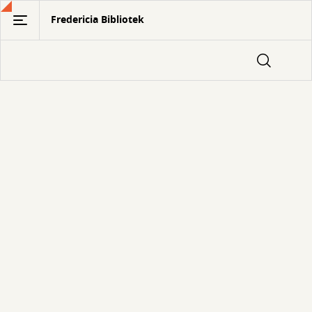
Gå
Fredericia Bibliotek
til
hovedindhold