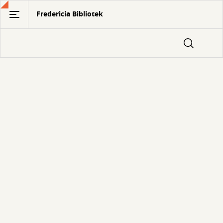
Gå
Fredericia Bibliotek
til
hovedindhold