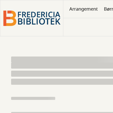
Gå
Arrangement
Børn
til
hovedindhold