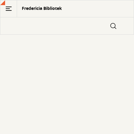
Gå
Fredericia Bibliotek
til
hovedindhold