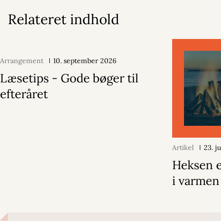
Relateret indhold
Arrangement
10. september 2026
Læsetips - Gode bøger til
efteråret
Artikel
23. j
Heksen e
i varmen