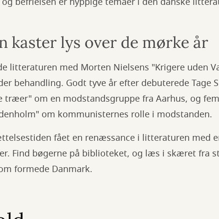
befrielsen er hyppige temaer i den danske litteratur
n kaster lys over de mørke år
vde litteraturen med Morten Nielsens "Krigere uden 
er behandling. Godt tyve år efter debuterede Tage
 træer" om en modstandsgruppe fra Aarhus, og fem
rydenholm" om kommunisternes rolle i modstanden.
ættelsestiden fået en renæssance i litteraturen med 
. Find bøgerne på biblioteket, og læs i skæret fra s
 som formede Danmark.