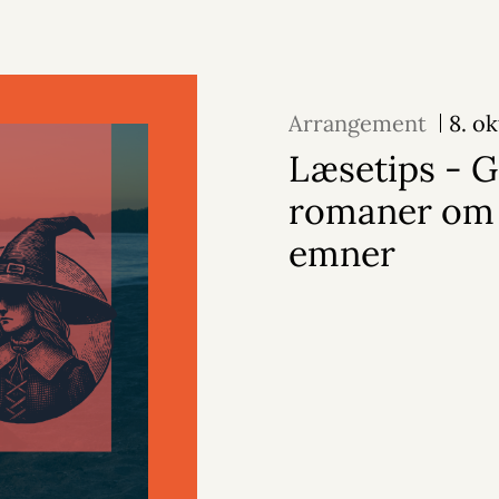
Arrangement
8. o
Læsetips - 
romaner om 
emner