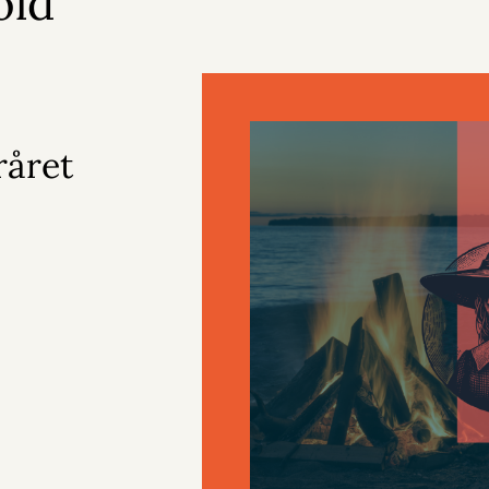
old
råret