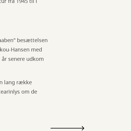
 fra 1945 til i
Vaaben" besættelsen
 Skou-Hansen med
 år senere udkom
en lang række
tearinlys om de