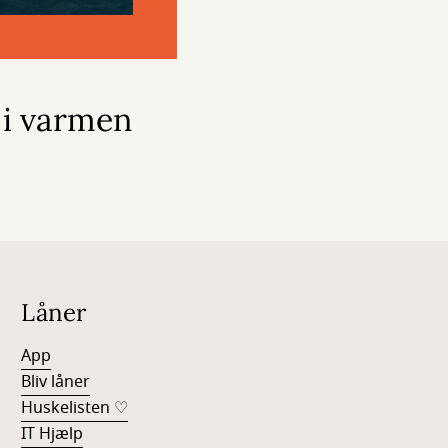
 i varmen
Låner
App
Bliv låner
Huskelisten ♡
IT Hjælp