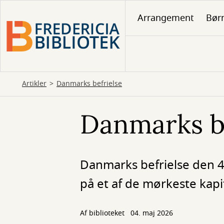
Gå
Arrangement
Børn
til
hovedindhold
Artikler
Danmarks befrielse
Danmarks be
Danmarks befrielse den 4
på et af de mørkeste kapit
Af biblioteket
04. maj 2026