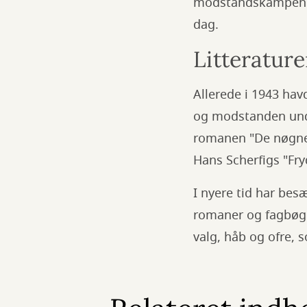
modstandskampen og 
dag.
Litterature
Allerede i 1943 ha
og modstanden und
romanen "De nøgne
Hans Scherfigs "F
I nyere tid har bes
romaner og fagbøger
valg, håb og ofre,